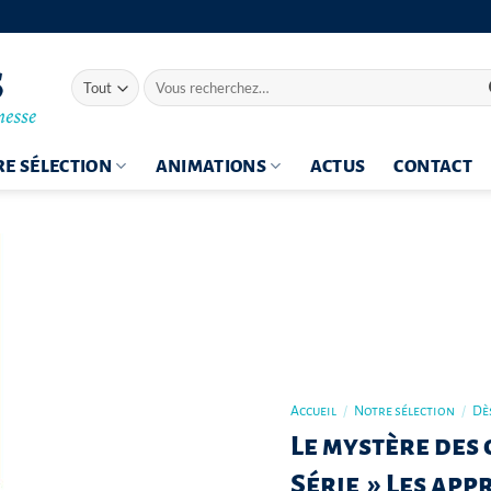
Recherche
pour :
E SÉLECTION
ANIMATIONS
ACTUS
CONTACT
Accueil
/
Notre sélection
/
Dès
Le mystère des 
Série » Les app