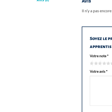
AVIS (0)
Avis
Il n’y a pas encore 
Soyez le p
apprentis
Votre note
*
Votre avis
*