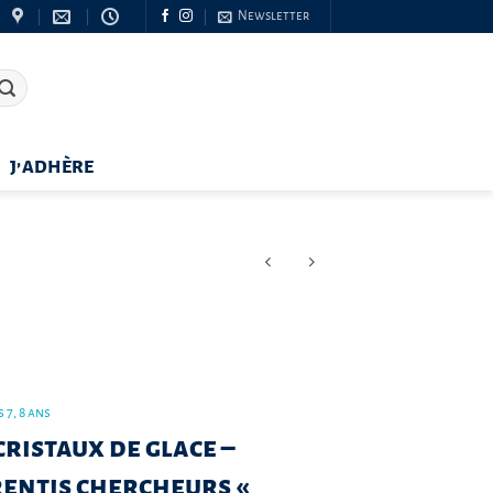
Newsletter
J’ADHÈRE
 7, 8 ans
cristaux de glace –
rentis chercheurs «