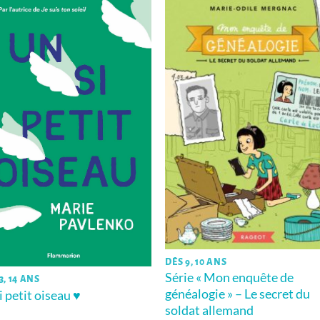
DÈS 9, 10 ANS
Série « Mon enquête de
3, 14 ANS
généalogie » – Le secret du
i petit oiseau ♥
soldat allemand