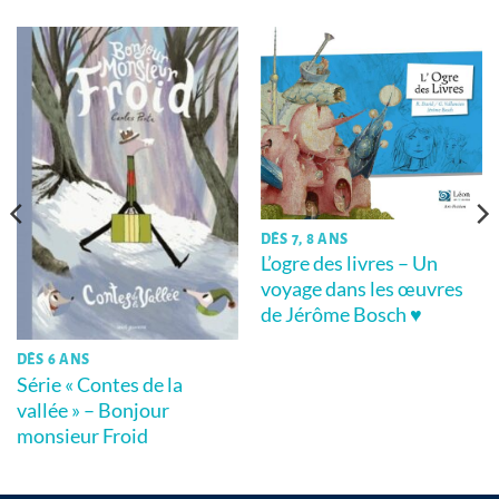
DÈS 7, 8 ANS
L’ogre des livres – Un
voyage dans les œuvres
de Jérôme Bosch ♥
DÈS 6 ANS
Série « Contes de la
vallée » – Bonjour
monsieur Froid