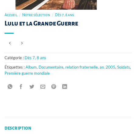
Accueil
/
Notre sélection
/
Dès 7, 8 ans
Lulu et la Grande Guerre
Catégorie :
Dès 7, 8 ans
Étiquettes :
Album
,
Documentaire
,
relation fraternelle
,
an. 2005
,
Soldats
,
Première guerre mondiale
DESCRIPTION