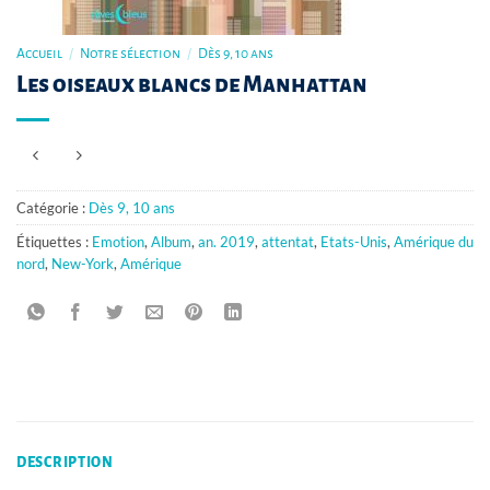
Accueil
/
Notre sélection
/
Dès 9, 10 ans
Les oiseaux blancs de Manhattan
Catégorie :
Dès 9, 10 ans
Étiquettes :
Emotion
,
Album
,
an. 2019
,
attentat
,
Etats-Unis
,
Amérique du
nord
,
New-York
,
Amérique
DESCRIPTION