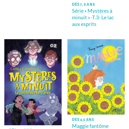
DÈS 7, 8 ANS
Série « Mystères à
minuit » -T.3- Le lac
aux esprits
DÈS 4,5 ANS
Maggie fantôme