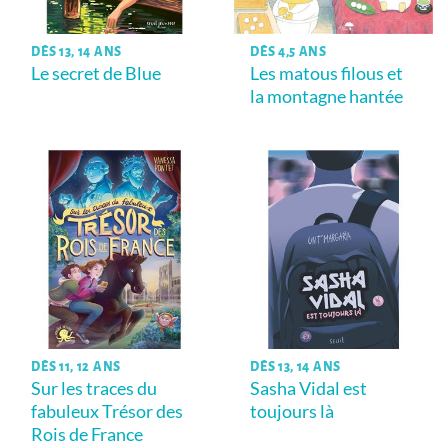
DÈS 13, 14 ANS
DÈS 4,5 ANS
Le secret de Blue
Les matous filous et
la montagne hantée
DÈS 11, 12 ANS
DÈS 13, 14 ANS
Sur les traces du
Sasha Vidal est
fabuleux Trésor des
toujours là
Rois de France