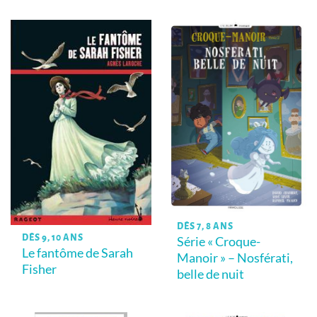
DÈS 7, 8 ANS
DÈS 9, 10 ANS
Série « Croque-
Le fantôme de Sarah
Manoir » – Nosférati,
Fisher
belle de nuit