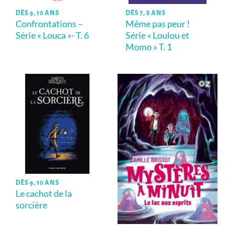
DÈS 9, 10 ANS
DÈS 7, 8 ANS
Confrontations –
Même pas peur !
Série « Louca »- T. 6
Série « Loulou et
Momo » T. 1
DÈS 9, 10 ANS
Le cachot de la
sorcière