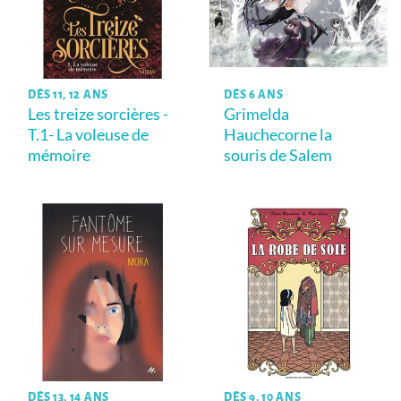
DÈS 11, 12 ANS
DÈS 6 ANS
Les treize sorcières -
Grimelda
T.1- La voleuse de
Hauchecorne la
mémoire
souris de Salem
DÈS 13, 14 ANS
DÈS 9, 10 ANS