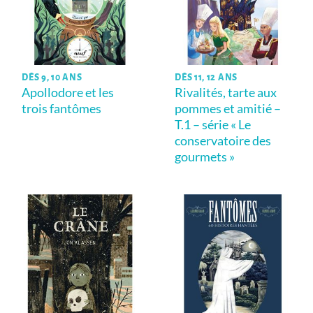
DÈS 9, 10 ANS
DÈS 11, 12 ANS
Apollodore et les
Rivalités, tarte aux
trois fantômes
pommes et amitié –
T.1 – série « Le
conservatoire des
gourmets »