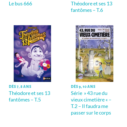
Le bus 666
Théodore et ses 13
fantômes – T.6
DÈS 7, 8 ANS
DÈS 9, 10 ANS
Théodore et ses 13
Série » 43 rue du
fantômes – T.5
vieux cimetière « –
T.2 – Il faudra me
passer sur le corps