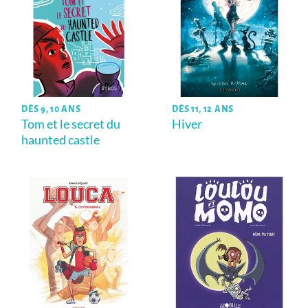
DÈS 9, 10 ANS
DÈS 11, 12 ANS
Tom et le secret du
Hiver
haunted castle