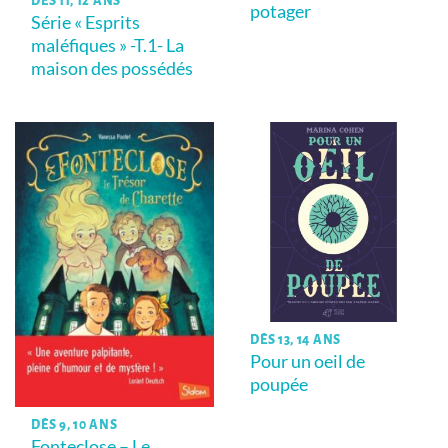
DÈS 11, 12 ANS
potager
Série « Esprits
maléfiques » -T.1- La
maison des possédés
DÈS 13, 14 ANS
Pour un oeil de
poupée
DÈS 9, 10 ANS
Fonteclose – Le