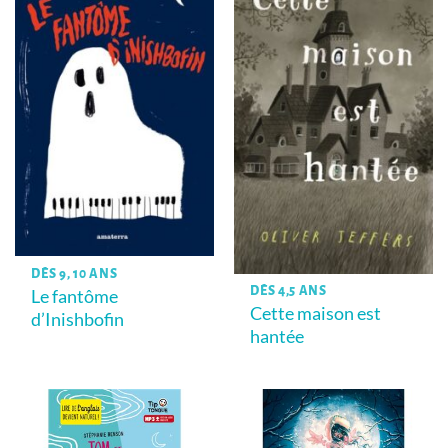
DÈS 9, 10 ANS
DÈS 4,5 ANS
Le fantôme
Cette maison est
d’Inishbofin
hantée