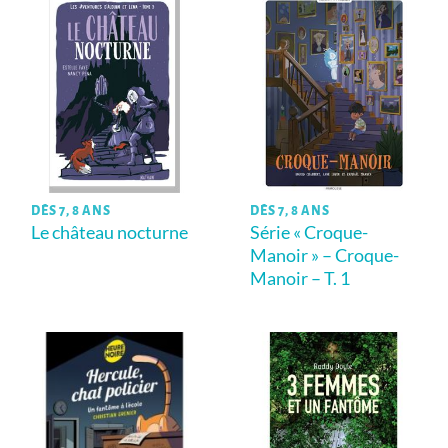
DÈS 7, 8 ANS
DÈS 7, 8 ANS
Le château nocturne
Série « Croque-
Manoir » – Croque-
Manoir – T. 1