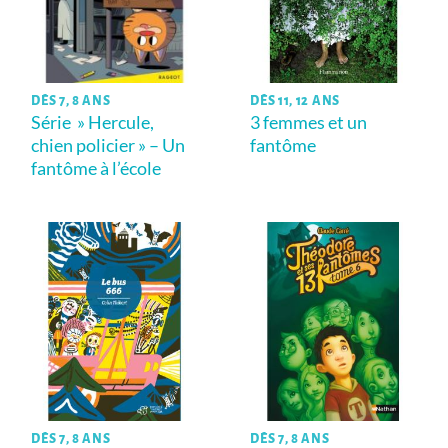
DÈS 7, 8 ANS
DÈS 11, 12 ANS
Série » Hercule,
3 femmes et un
chien policier » – Un
fantôme
fantôme à l’école
DÈS 7, 8 ANS
DÈS 7, 8 ANS