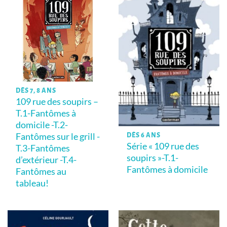
DÈS 7, 8 ANS
109 rue des soupirs –
T.1-Fantômes à
domicile -T.2-
Fantômes sur le grill -
DÈS 6 ANS
Série « 109 rue des
T.3-Fantômes
soupirs »-T.1-
d’extérieur -T.4-
Fantômes à domicile
Fantômes au
tableau!