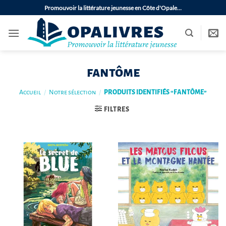
Passer
Promouvoir la littérature jeunesse en Côte d'Opale…
au
contenu
fantôme
Accueil
/
Notre sélection
/
PRODUITS IDENTIFIÉS “FANTÔME”
FILTRES