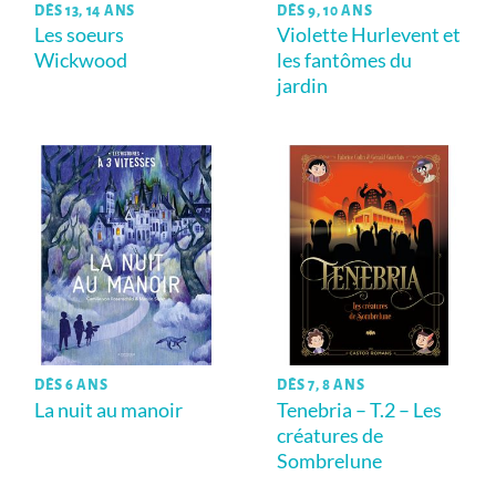
DÈS 13, 14 ANS
DÈS 9, 10 ANS
Les soeurs
Violette Hurlevent et
Wickwood
les fantômes du
jardin
DÈS 6 ANS
DÈS 7, 8 ANS
La nuit au manoir
Tenebria – T.2 – Les
créatures de
Sombrelune