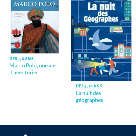
DÈS 7, 8 ANS
Marco Polo, une vie
d’aventurier
DÈS 9, 10 ANS
La nuit des
géographes