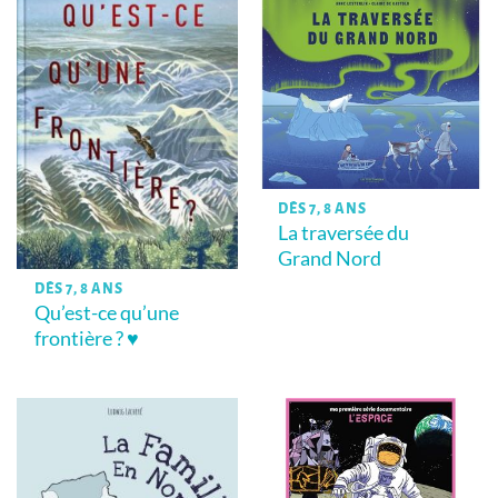
DÈS 7, 8 ANS
La traversée du
Grand Nord
DÈS 7, 8 ANS
Qu’est-ce qu’une
frontière ? ♥