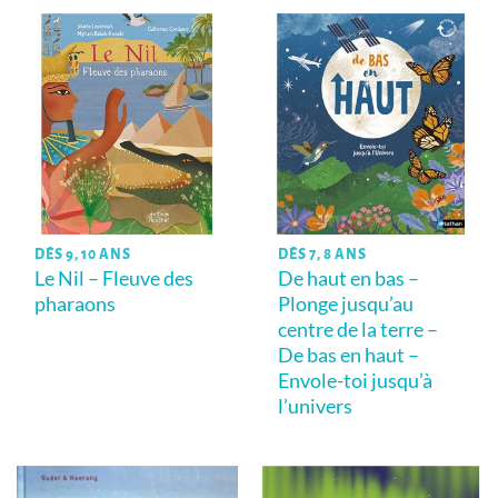
DÈS 9, 10 ANS
DÈS 7, 8 ANS
Le Nil – Fleuve des
De haut en bas –
pharaons
Plonge jusqu’au
centre de la terre –
De bas en haut –
Envole-toi jusqu’à
l’univers