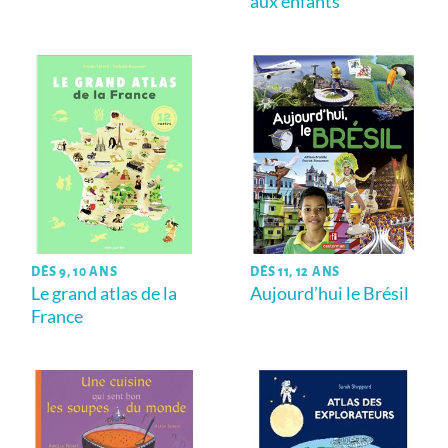
aux enfants
DÈS 9, 10 ANS
DÈS 11, 12 ANS
Le grand atlas de la
Aujourd’hui le Brésil
France