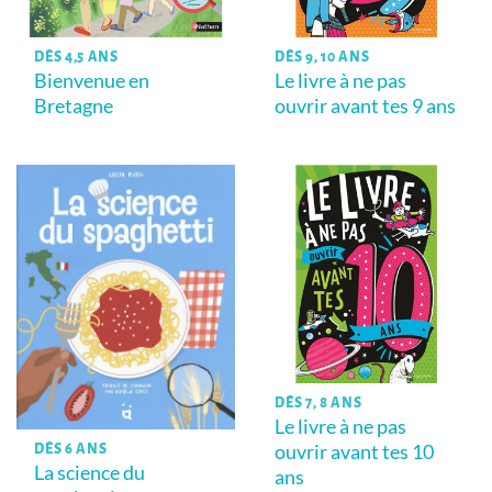
DÈS 4,5 ANS
DÈS 9, 10 ANS
Bienvenue en
Le livre à ne pas
Bretagne
ouvrir avant tes 9 ans
DÈS 7, 8 ANS
Le livre à ne pas
ouvrir avant tes 10
DÈS 6 ANS
La science du
ans