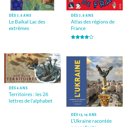
DÈS 7, 8 ANS
DÈS 7, 8 ANS
Le Baïkal Lac des
Atlas des régions de
extrêmes
France
Note
4
sur 5
DÈS 6 ANS
Territoires : les 26
lettres de l’alphabet
DÈS 13, 14 ANS
L’Ukraine racontée