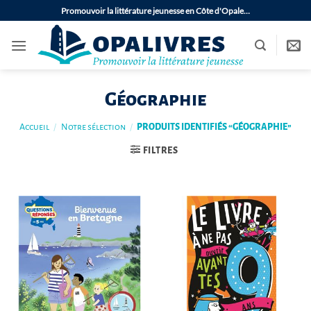
Passer
Promouvoir la littérature jeunesse en Côte d'Opale…
au
contenu
Géographie
Accueil
/
Notre sélection
/
PRODUITS IDENTIFIÉS “GÉOGRAPHIE”
FILTRES