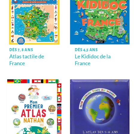
DÈS 7, 8 ANS
DÈS 4,5 ANS
Atlas tactile de
Le Kididoc de la
France
France