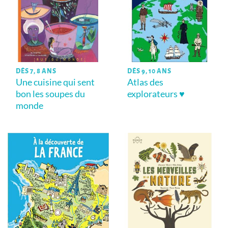
DÈS 7, 8 ANS
DÈS 9, 10 ANS
Une cuisine qui sent
Atlas des
bon les soupes du
explorateurs ♥
monde