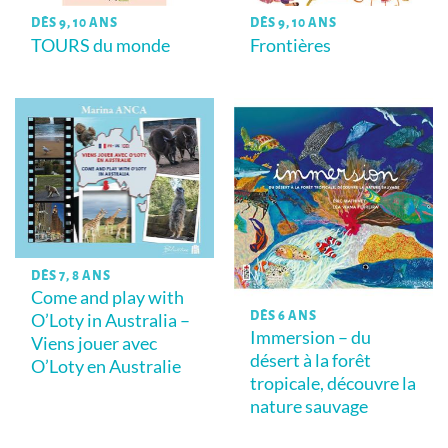
DÈS 9, 10 ANS
DÈS 9, 10 ANS
TOURS du monde
Frontières
DÈS 7, 8 ANS
Come and play with
DÈS 6 ANS
O’Loty in Australia –
Immersion – du
Viens jouer avec
désert à la forêt
O’Loty en Australie
tropicale, découvre la
nature sauvage