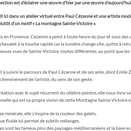
ollection est d’éclairer une œuvre d’hier par une œuvre d’aujourd’hui
it ici dans un atelier virtuel entre Paul Cézanne et une artiste mod
lutôt d’un motif « La montagne Sainte-Victoire ».
 Aix en Provence, Cézanne a peint à toute heure du jour et sous des
 chevalet à la touche rapide car la lumière change vite, quitte à retra
euses vues de Sainte-Victoire, toutes différentes, au point que le
it à suivre le parcours de Paul Cézanne et de ses amis, dont Emile 
 cheminement de l’artiste, du sens de son geste.
ation avec le sujet récurrent du célèbre peintre, elle nous livre s
nelle qui est sa propre vision de cette Montagne Sainte Victoire et
 minérale, elle s’inspire de la couleur des galets.
ue fluide lui permet de subtils mélanges.
ales sont les fameux pins des paysages méditerranéens et la base es