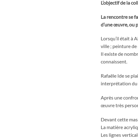
L’objectif de la c
La rencontre se fa
d’une œuvre, ou p
Lorsqu’il était à
ville ; peinture de
Il existe de nombr
connaissent.
Rafaële Ide se pla
interprétation du
Après une confront
œuvre très person
Devant cette masse
La matière acryliq
Les lignes vertic