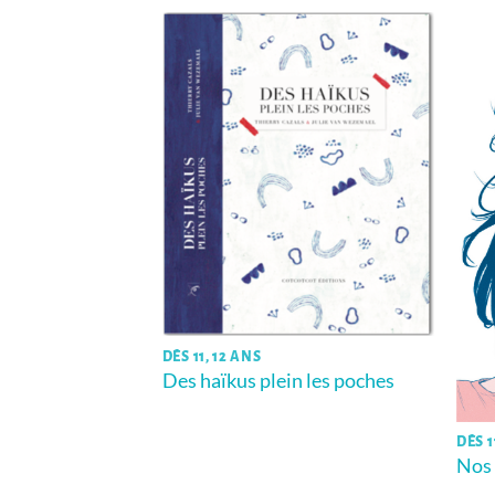
DÈS 11, 12 ANS
Des haïkus plein les poches
DÈS 1
 de super-
Nos 