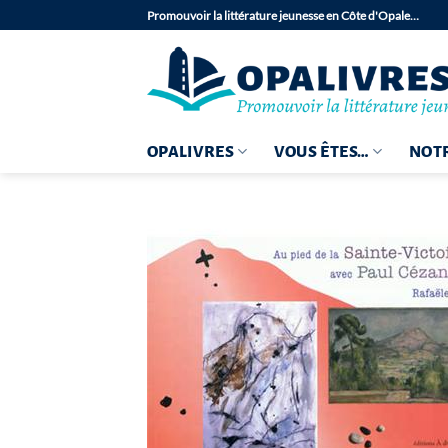
Passer
Promouvoir la littérature jeunesse en Côte d'Opale…
au
contenu
OPALIVRES
VOUS ÊTES…
NOTR