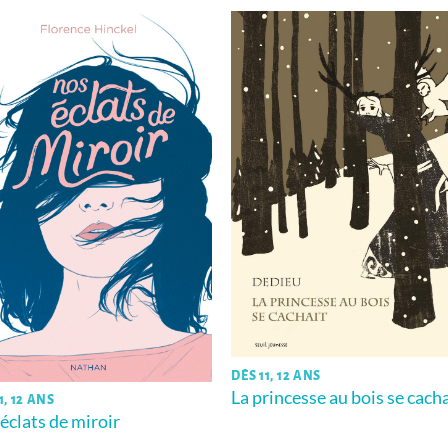
DÈS 11, 12 ANS
La princesse au bois se cach
1, 12 ANS
éclats de miroir