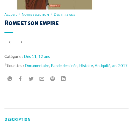
Accueil
/
Notre sélection
/
Dès 11, 12 ans
Rome et son empire
Catégorie :
Dès 11, 12 ans
Étiquettes :
Documentaire
,
Bande dessinée
,
Histoire
,
Antiquité
,
an. 2017
DESCRIPTION