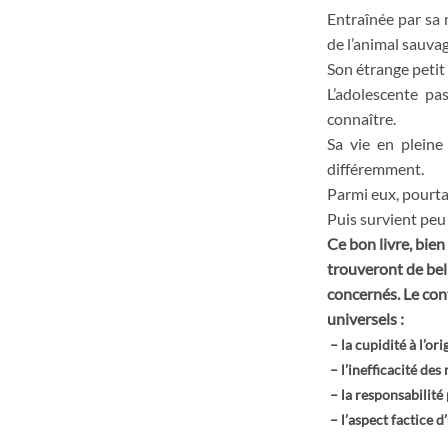
Entraînée par sa 
de l’animal sauvag
Son étrange petit 
L’adolescente pas
connaître.
Sa vie en pleine
différemment.
Parmi eux, pourtan
Puis survient peu 
Ce bon livre, bie
trouveront de bell
concernés. Le con
universels :
– la cupidité à l’or
– l’inefficacité de
– la responsabilité
– l’aspect factice 