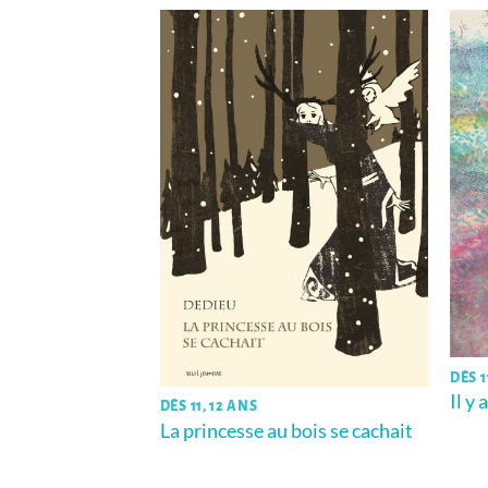
n les poches
DÈS 1
Il y
DÈS 11, 12 ANS
La princesse au bois se cachait