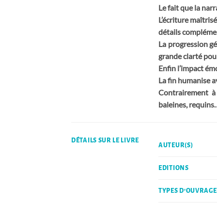
Le fait que la nar
L’écriture maîtris
détails complémen
La progression gé
grande clarté pour
Enfin l’impact émo
La fin humanise av
Contrairement à
baleines, requins
DÉTAILS SUR LE LIVRE
AUTEUR(S)
EDITIONS
TYPES D'OUVRAGE