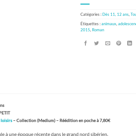
Catégories :
Dès 11, 12 ans
,
Tou
Étiquettes :
animaux
,
adolescen
2015
,
Roman
ns
PETIT
loisirs
– Collection (Medium) – Réédition en poche à 7,80€
ule à une époque récente dans le grand nord sibérien.