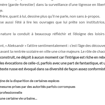
mère (garde-forestier) dans la surveillance d’une tigresse en liber
e.
frère, quant à lui, dessine plus qu’il ne parle, non sans à-propos.
se aussi l’été à lire les ouvrages que lui prête son institutri
 nature la conduit à beaucoup réfléchir et l’éloigne des loisi
t, « Aleksandr » l’attire sentimentalement : c’est l’âge des découve
avant la rentrée scolaire en ville une crise majeure. Le rôle de cha
n construit, ne déçoit à aucun moment car l’intrigue est riche en r
es évocations de celle-ci, parfois avec une part de fantastique, et
texte russe est évoqué dans sa diversité de façon assez conformist
igine de la disparition de certaines espèces
s mesures prises par des autorités parfois corrompues
 professionnelle
d’une certaine vie urbaine…