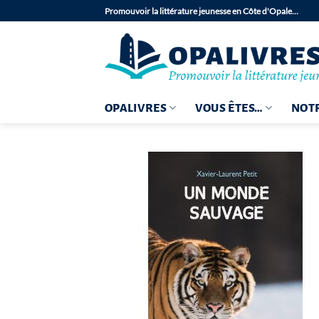
Passer
Promouvoir la littérature jeunesse en Côte d'Opale…
au
contenu
OPALIVRES
VOUS ÊTES…
NOTR