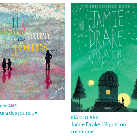
1, 12 ANS
 aura des jours…♥
DÈS 11, 12 ANS
Jamie Drake, l’équation
cosmique