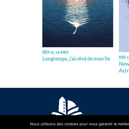
DÈS 13, 14 ANS
Longtemps, j’ai rêvé de mon île
DÈS 1
lait rentrer
Newt
Ast
Nous utilisons des cookies pour vous garantir la meille