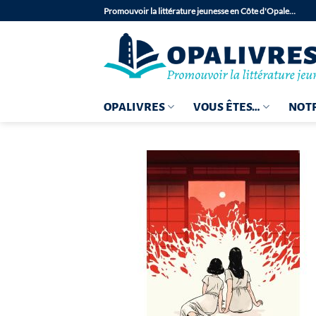
Passer
Promouvoir la littérature jeunesse en Côte d'Opale…
au
contenu
OPALIVRES
VOUS ÊTES…
NOTR