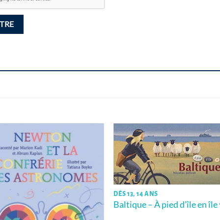
DÈS 13, 14 ANS
Baltique – À pied d’île en île