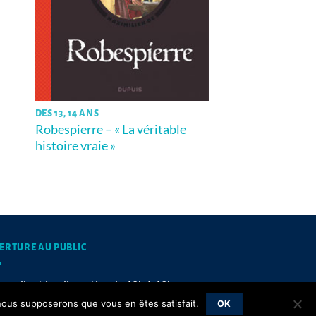
DÈS 13, 14 ANS
Robespierre – « La véritable
histoire vraie »
ERTURE AU PUBLIC
mardis et jeudis matins de 10h à 12h
, nous supposerons que vous en êtes satisfait.
OK