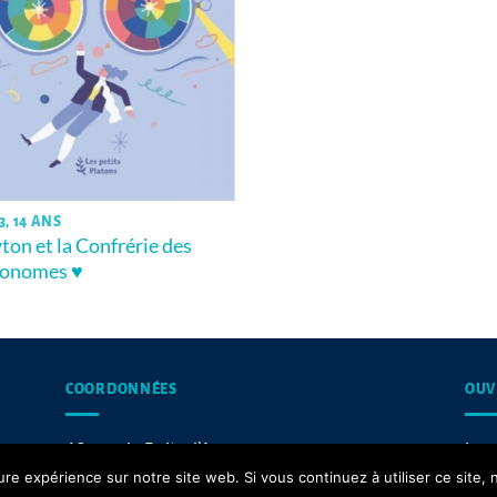
3, 14 ANS
on et la Confrérie des
ronomes ♥
COORDONNÉES
OUV
13, rue du Puits d’Amour,
Les 
62200 Boulogne-sur-Mer
ure expérience sur notre site web. Si vous continuez à utiliser ce site