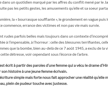
 dans un quotidien marqué par les affres du conflit mené par le 
culte pas les petits gestes, les amusements qu’elle et sa soeur parta
mière, la « bourrasque soufflante », le grondement en vague puis le
nce commence, errance des victimes et non pas vie mais survie.
nt rudes parfois belles mais toujours dans un contexte d’incompréh
e à l’impensable, à l’horreur : celle des blessures terrifiantes, celle
mes que la bombe, bien au-delà de ce 7 août 1945, a exclu de la vi
cette détresse, voir cependant sous l’écorce de l’arbre.
est écrit à partir des paroles d’une femme qui a vécu le drame d’H
r son histoire à une jeune femme écrivain.
 écriture simple mais forte nous fait approcher une réalité qu’elle
u, plein de pudeur touche avec justesse.