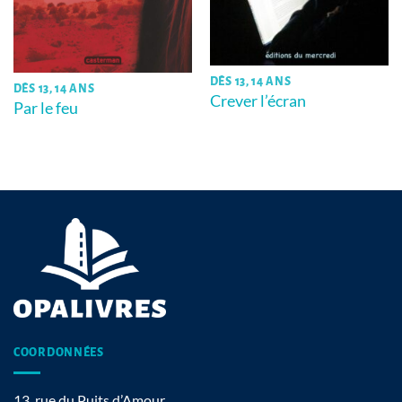
DÈS 13, 14 ANS
DÈS 13, 14 ANS
Crever l’écran
Par le feu
COORDONNÉES
13, rue du Puits d’Amour,