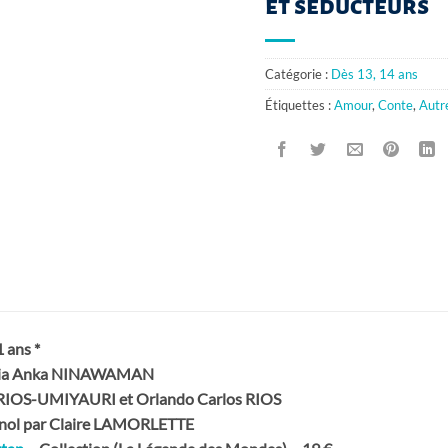
et séducteurs
Catégorie :
Dès 13, 14 ans
Étiquettes :
Amour
,
Conte
,
Autre
 ans *
enia Anka NINAWAMAN
ia RIOS-UMIYAURI et Orlando Carlos RIOS
agnol par Claire LAMORLETTE