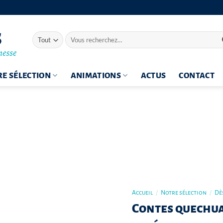
Recherche
pour :
E SÉLECTION
ANIMATIONS
ACTUS
CONTACT
Accueil
/
Notre sélection
/
Dès
Contes quechua