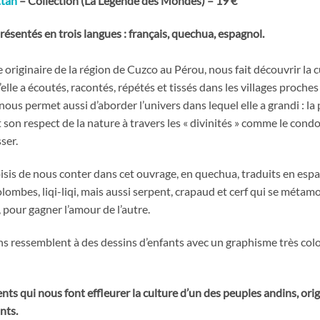
ttan
– Collection (La Légende des Mondes) – 19 €
résentés en trois langues : français, quechua, espagnol.
e originaire de la région de Cuzco au Pérou, nous fait découvrir la 
’elle a écoutés, racontés, répétés et tissés dans les villages proche
ous permet aussi d’aborder l’univers dans lequel elle a grandi : la
son respect de la nature à travers les « divinités » comme le con
ser.
oisis de nous conter dans cet ouvrage, en quechua, traduits en espa
 colombes, liqi-liqi, mais aussi serpent, crapaud et cerf qui se mé
s, pour gagner l’amour de l’autre.
ions ressemblent à des dessins d’enfants avec un graphisme très co
ents qui nous font effleurer la culture d’un des peuples andins, o
nts.