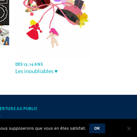
DÈS 13, 14 ANS
Les inoubliables ♥
ERTURE AU PUBLIC
mardis et jeudis matins de 10h à 12h
, nous supposerons que vous en êtes satisfait.
OK