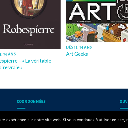
DÈS 13, 14 ANS
Art Geeks
3, 14 ANS
spierre – « La véritable
oire vraie »
COORDONNÉES
OUV
13, rue du Puits d’Amour,
Les 
ure expérience sur notre site web. Si vous continuez à utiliser ce site
62200 Boulogne-sur-Mer