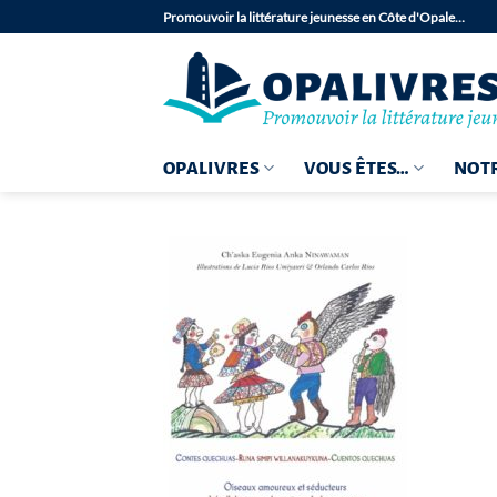
Passer
Promouvoir la littérature jeunesse en Côte d'Opale…
au
contenu
OPALIVRES
VOUS ÊTES…
NOTR