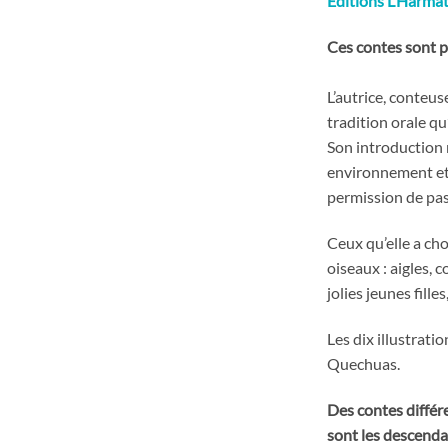
Editions L’Harma
Ces contes sont p
L’autrice, conteus
tradition orale qu
Son introduction n
environnement et 
permission de pas
Ceux qu’elle a ch
oiseaux : aigles,
jolies jeunes fille
Les dix illustrat
Quechuas.
Des contes différ
sont les descenda