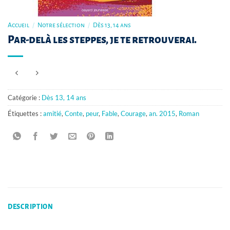
Accueil
/
Notre sélection
/
Dès 13, 14 ans
Par-delà les steppes, je te retrouverai.
Catégorie :
Dès 13, 14 ans
Étiquettes :
amitié
,
Conte
,
peur
,
Fable
,
Courage
,
an. 2015
,
Roman
DESCRIPTION