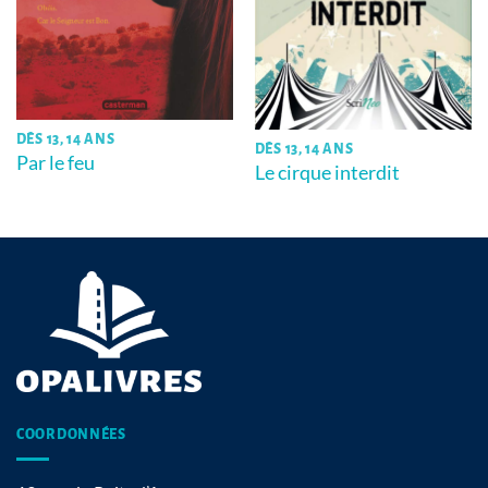
DÈS 13, 14 ANS
DÈS 13, 14 ANS
Par le feu
Le cirque interdit
COORDONNÉES