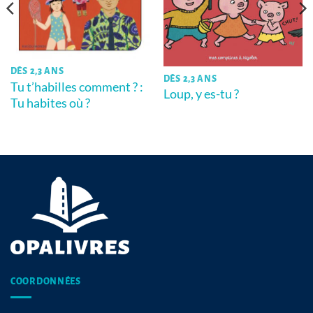
DÈS 2,3 ANS
DÈS 2,3 ANS
Tu t’habilles comment ? :
Loup, y es-tu ?
Tu habites où ?
COORDONNÉES