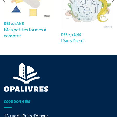
DÈS 2,3 ANS
Mes petites formes à
compter
DÈS 2,3 ANS
Dans l’oeuf
COORDONNÉES
13, rue du Puits d’Amour,