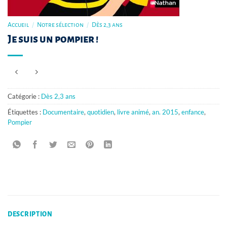
Accueil
/
Notre sélection
/
Dès 2,3 ans
Je suis un pompier !
Catégorie :
Dès 2,3 ans
Étiquettes :
Documentaire
,
quotidien
,
livre animé
,
an. 2015
,
enfance
,
Pompier
DESCRIPTION