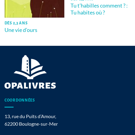
Tu t’habilles comment ? :
Tu habites où ?
DÈS 2,3 ANS
Une vie d’ours
COORDONNÉES
13, rue du Puits d’Amour,
62200 Boulogne-sur-Mer