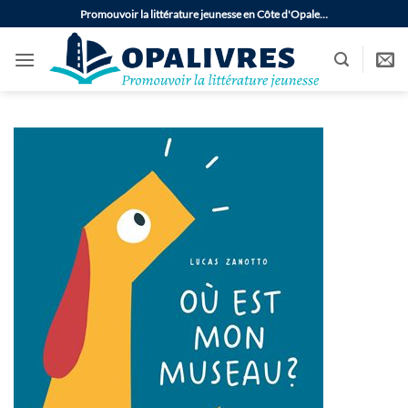
Passer
Promouvoir la littérature jeunesse en Côte d'Opale…
au
contenu