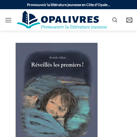
Passer
Promouvoir la littérature jeunesse en Côte d'Opale…
au
contenu