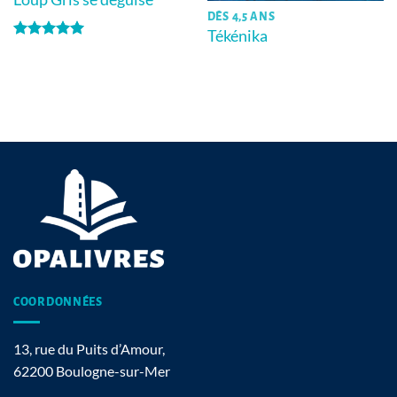
DÈS 4,5 ANS
Tékénika
Note
5
sur
5
COORDONNÉES
13, rue du Puits d’Amour,
62200 Boulogne-sur-Mer