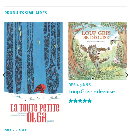
PRODUITS SIMILAIRES
DÈS 4,5 ANS
Loup Gris se déguise
Note
5
sur
5
DÈS 4,5 ANS