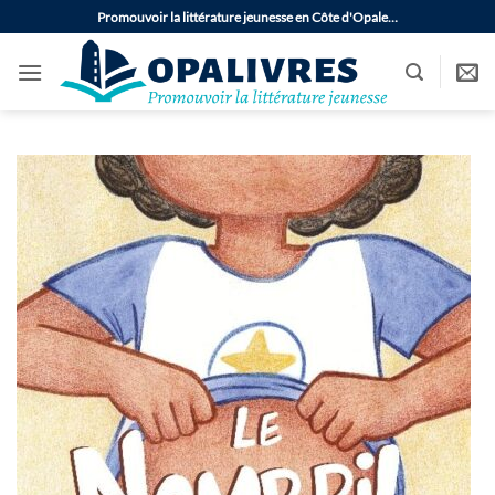
Passer
Promouvoir la littérature jeunesse en Côte d'Opale…
au
contenu