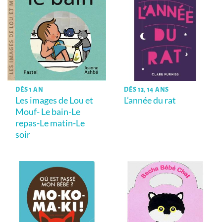
DÈS 1 AN
DÈS 13, 14 ANS
Les images de Lou et
L’année du rat
Mouf- Le bain-Le
repas-Le matin-Le
soir