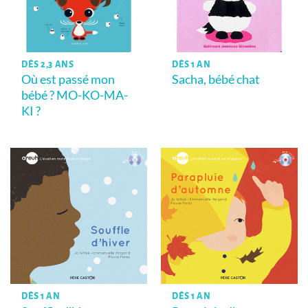
DÈS 2,3 ANS
DÈS 1 AN
Où est passé mon
Sacha, bébé chat
bébé ? MO-KO-MA-
KI ?
DÈS 1 AN
DÈS 1 AN