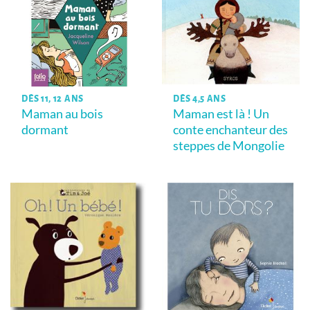
DÈS 11, 12 ANS
DÈS 4,5 ANS
Maman au bois
Maman est là ! Un
dormant
conte enchanteur des
steppes de Mongolie