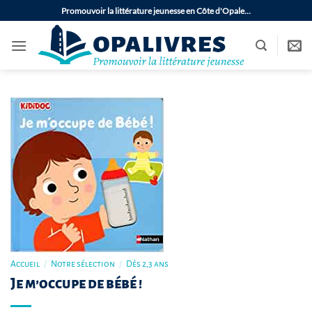
Passer
Promouvoir la littérature jeunesse en Côte d'Opale…
au
contenu
Accueil
/
Notre sélection
/
Dès 2,3 ans
Je m’occupe de bébé !