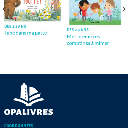
DÈS 2,3 ANS
DÈS 2,3 ANS
Tape dans ma patte
Mes premières
comptines à mimer
COORDONNÉES