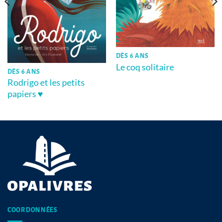
DÈS 6 ANS
Le coq solitaire
DÈS 6 ANS
Rodrigo et les petits
papiers ♥
COORDONNÉES