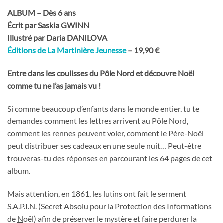
ALBUM – Dès 6 ans
Écrit par Saskia GWINN
Illustré par Daria DANILOVA
Éditions de La Martinière Jeunesse
– 19,90 €
Entre dans les coulisses du Pôle Nord et découvre Noël
comme tu ne l’as jamais vu !
Si comme beaucoup d’enfants dans le monde entier, tu te
demandes comment les lettres arrivent au Pôle Nord,
comment les rennes peuvent voler, comment le Père-Noël
peut distribuer ses cadeaux en une seule nuit… Peut-être
trouveras-tu des réponses en parcourant les 64 pages de cet
album.
Mais attention, en 1861, les lutins ont fait le serment
S.A.P.I.N. (
S
ecret
A
bsolu pour la
P
rotection des
I
nformations
de
N
oël) afin de préserver le mystère et faire perdurer la