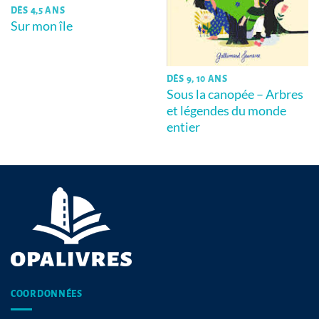
DÈS 4,5 ANS
Sur mon île
DÈS 9, 10 ANS
Sous la canopée – Arbres
et légendes du monde
entier
COORDONNÉES