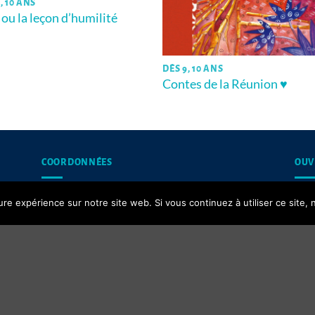
, 10 ANS
 ou la leçon d’humilité
DÈS 9, 10 ANS
Contes de la Réunion ♥
COORDONNÉES
OUV
13, rue du Puits d’Amour,
Les 
ure expérience sur notre site web. Si vous continuez à utiliser ce site
62200 Boulogne-sur-Mer
Contact email