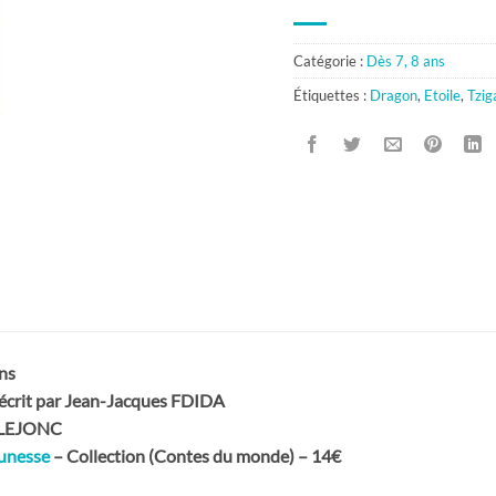
Catégorie :
Dès 7, 8 ans
Étiquettes :
Dragon
,
Etoile
,
Tzig
ns
 écrit par Jean-Jacques FDIDA
s LEJONC
eunesse
– Collection (Contes du monde) – 14€