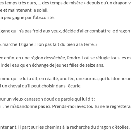
des temps très durs, … des temps de misère » depuis qu’un dragon ve
ne et maintenant le soleil.
à peu gagné par l’obscurité.
igane qui n’a pas froid aux yeux, décide d’aller combattre le dragon
, marche Tzigane ! Ton pas fait du bien à la terre. »
ve enfin, en une région desséchée, l’endroit où se réfugie tous les ma
ir de l’eau qu’en échange de jeunes filles de seize ans.
femme qui le lui a dit, en réalité, une fée, une ourma, qui lui donne 
 un cheval qu’il peut choisir dans l’écurie.
ur un vieux canasson doué de parole qui lui dit :
ntil, ne m’abandonne pas ici. Prends-moi avec toi. Tu ne le regrettera
ntenant. Il part sur les chemins à la recherche du dragon d’étoiles.