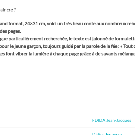
vaincre ?
and format, 24×31 cm, voici un très beau conte aux nombreux reb
 des pages.
ngue particulièrement recherchée, le texte est jalonné de formule
r le jeune garçon, toujours guidé par la parole de la fée : « Tout ce 
s font vibrer la lumière à chaque page grâce à de savants mélanges
!
FDIDA Jean-Jacques
Didier Jeunesse