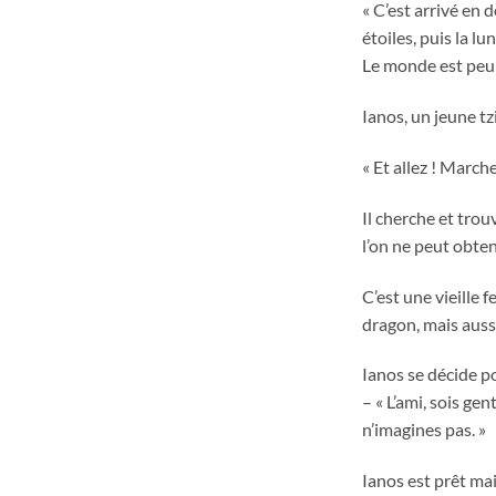
« C’est arrivé en 
étoiles, puis la lu
Le monde est peu 
Ianos, un jeune tz
« Et allez ! Marche
Il cherche et trou
l’on ne peut obten
C’est une vieille 
dragon, mais aussi
Ianos se décide po
– « L’ami, sois ge
n’imagines pas. »
Ianos est prêt mai