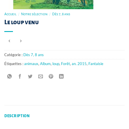
Accueil
/
Notre sélection
/
Dès 7, 8 ans
Le loup venu
Catégorie :
Dès 7, 8 ans
Étiquettes :
animaux
,
Album
,
loup
,
Forêt
,
an. 2015
,
Fantaisie
DESCRIPTION