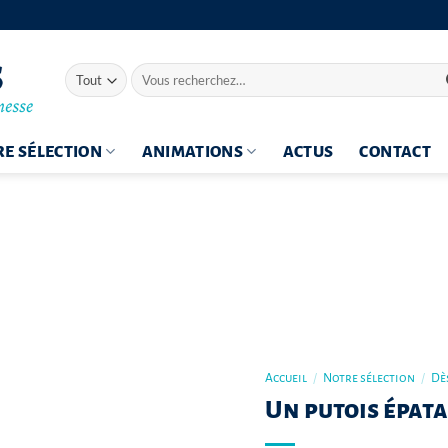
Recherche
pour :
E SÉLECTION
ANIMATIONS
ACTUS
CONTACT
Accueil
/
Notre sélection
/
Dès
Un putois épat