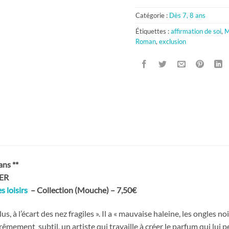
Catégorie :
Dès 7, 8 ans
Étiquettes :
affirmation de soi
,
M
Roman
,
exclusion
ns **
IER
s loisirs
– Collection (Mouche) – 7,50€
us, à l’écart des nez fragiles ». Il a « mauvaise haleine, les ongles noi
êmement subtil, un artiste qui travaille à créer le parfum qui lui 