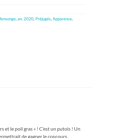
ensonge
,
an. 2020
,
Préjugés
,
Apparence
,
rs et le poil gras » ! C’est un putois ! Un
permettrait de gagner le concours