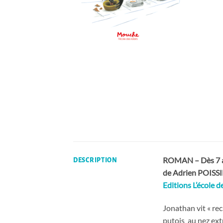
ROMAN – Dès 7 a
DESCRIPTION
de Adrien POISS
Editions L’école de
Jonathan vit « recl
putois au nez extr