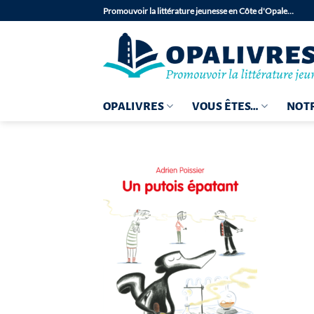
Passer
Promouvoir la littérature jeunesse en Côte d'Opale…
au
contenu
OPALIVRES
VOUS ÊTES…
NOTR