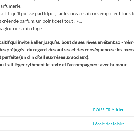
parfumerie.
it-il qu’il puisse participer, car les organisateurs emploient tous
 créer de parfum, un point c’est tout ! »…
magine un subterfuge…
itif qui invite à aller jusqu’au bout de ses rêves en étant soi-mêm
s des préjugés, du regard des autres et des conséquences : les men
t parfaite (un clin d’œil aux réseaux sociaux).
 au trait léger rythment le texte et l’accompagnent avec humour.
POISSIER Adrien
L'école des loisirs