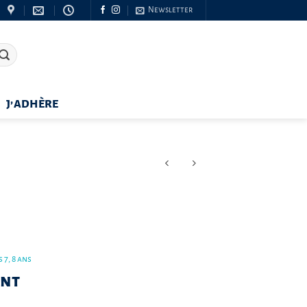
Newsletter
J’ADHÈRE
 7, 8 ans
ant