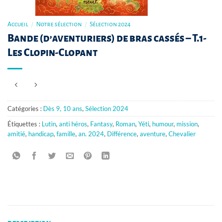
Accueil
/
Notre sélection
/
Sélection 2024
Bande (d’aventuriers) de bras cassés – T.1-
Les Clopin-Clopant
Catégories :
Dès 9, 10 ans
,
Sélection 2024
Étiquettes :
Lutin
,
anti héros
,
Fantasy
,
Roman
,
Yéti
,
humour
,
mission
,
amitié
,
handicap
,
famille
,
an. 2024
,
Différence
,
aventure
,
Chevalier