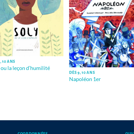
, 10 ANS
 ou la leçon d’humilité
DÈS 9, 10 ANS
Napoléon 1er
COORDONNÉES
OUV