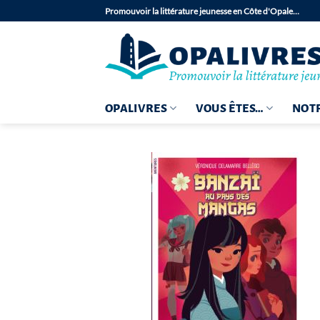
Passer
Promouvoir la littérature jeunesse en Côte d'Opale…
au
contenu
OPALIVRES
VOUS ÊTES…
NOTR