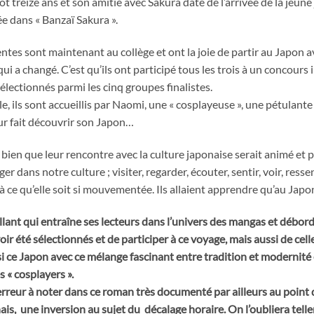
t treize ans et son amitié avec Sakura date de l’arrivée de la jeun
e dans « Banzaï Sakura ».
tes sont maintenant au collège et ont la joie de partir au Japon av
i a changé. C’est qu’ils ont participé tous les trois à un concour
électionnés parmi les cinq groupes finalistes.
le, ils sont accueillis par Naomi, une « cosplayeuse », une pétulant
eur fait découvrir son Japon…
t bien que leur rencontre avec la culture japonaise serait animé et p
r dans notre culture ; visiter, regarder, écouter, sentir, voir, ressen
à ce qu’elle soit si mouvementée. Ils allaient apprendre qu’au Japo
t qui entraîne ses lecteurs dans l’univers des mangas et déborde d
ir été sélectionnés et de participer à ce voyage, mais aussi de celle 
 ce Japon avec ce mélange fascinant entre tradition et modernité
 « cosplayers ».
erreur à noter dans ce roman très documenté par ailleurs au point d
ais, une inversion au sujet du décalage horaire. On l’oubliera tel