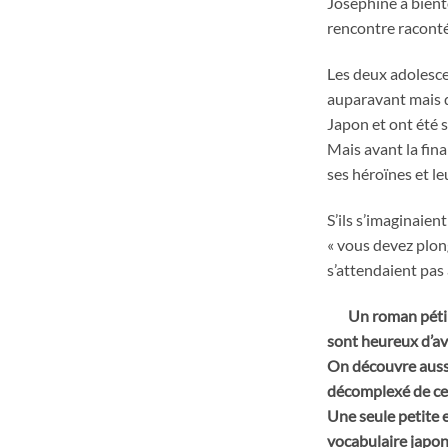
Joséphine a bientô
rencontre raconté
Les deux adolescen
auparavant mais qu
Japon et ont été s
Mais avant la fina
ses héroïnes et l
S’ils s’imaginaien
« vous devez plonge
s’attendaient pas 
Un roman pétillan
sont heureux d’avo
On découvre aussi
décomplexé de ces
Une seule petite 
vocabulaire japon