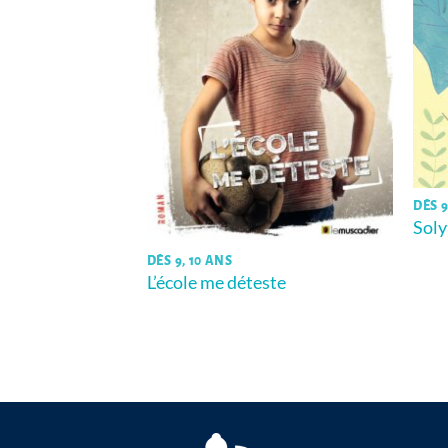
DÈS 9
Soly
poisson ♥
DÈS 9, 10 ANS
L’école me déteste