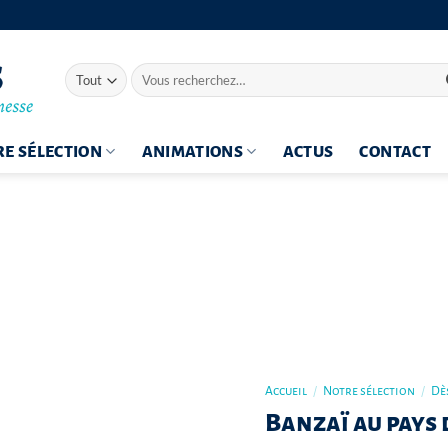
Recherche
pour :
E SÉLECTION
ANIMATIONS
ACTUS
CONTACT
Accueil
/
Notre sélection
/
Dès
Banzaï au pays 