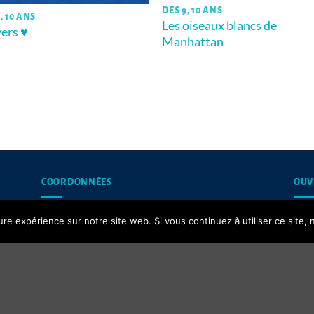
DÈS 9, 10 ANS
, 10 ANS
Les oiseaux blancs de
ers ♥
Manhattan
COORDONNÉES
OUV
13, rue du Puits d’Amour,
Les 
ure expérience sur notre site web. Si vous continuez à utiliser ce site
62200 Boulogne-sur-Mer
Contact email