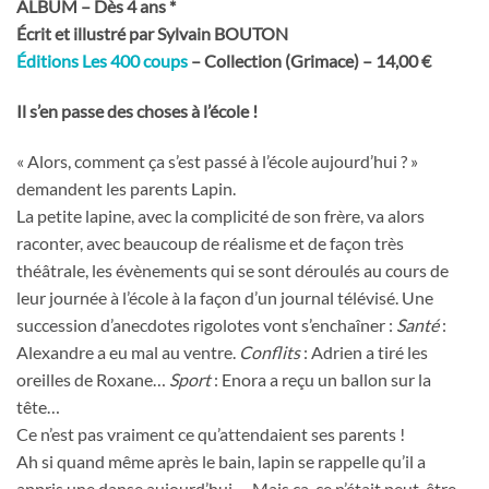
ALBUM – Dès 4 ans
*
Écrit et illustré par Sylvain BOUTON
Éditions Les 400 coups
– Collection (Grimace) – 14,00 €
Il s’en passe des choses à l’école !
« Alors, comment ça s’est passé à l’école aujourd’hui ? »
demandent les parents Lapin.
La petite lapine, avec la complicité de son frère, va alors
raconter, avec beaucoup de réalisme et de façon très
théâtrale, les évènements qui se sont déroulés au cours de
leur journée à l’école à la façon d’un journal télévisé. Une
succession d’anecdotes rigolotes vont s’enchaîner :
Santé
:
Alexandre a eu mal au ventre.
Conflits
: Adrien a tiré les
oreilles de Roxane…
Sport
: Enora a reçu un ballon sur la
tête…
Ce n’est pas vraiment ce qu’attendaient ses parents !
Ah si quand même après le bain, lapin se rappelle qu’il a
appris une danse aujourd’hui…. Mais ça, ce n’était peut-être