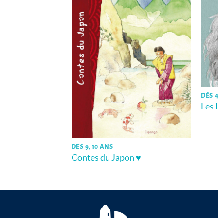
DÈS 4
Les 
poisson ♥
DÈS 9, 10 ANS
Contes du Japon ♥