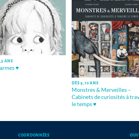
,5 ANS
larmes ♥
DÈS 9, 10 ANS
Monstres & Merveilles –
Cabinets de curiosités à tra
le temps ♥
COORDONNÉES
OUV