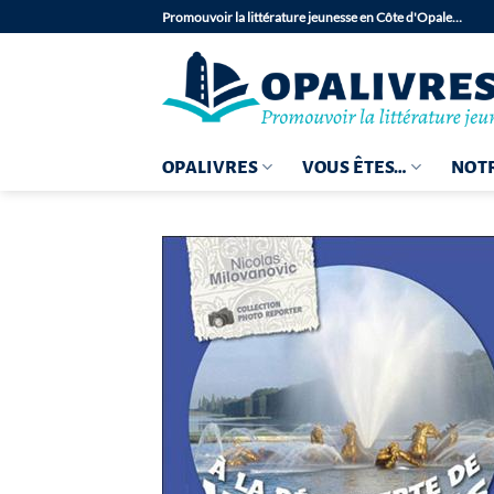
Passer
Promouvoir la littérature jeunesse en Côte d'Opale…
au
contenu
OPALIVRES
VOUS ÊTES…
NOTR