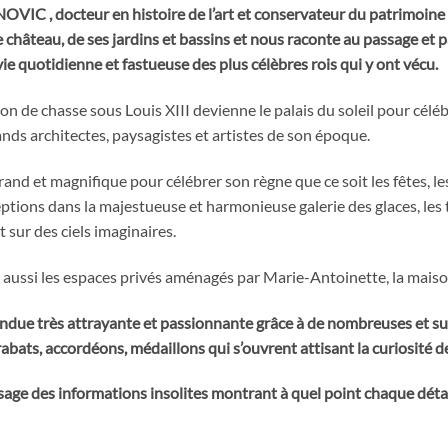
IC , docteur en histoire de l’art et conservateur du patrimoine
e château, de ses jardins et bassins et nous raconte au passage et pa
 vie quotidienne et fastueuse des plus célèbres rois qui y ont vécu.
on de chasse sous Louis XIII devienne le palais du soleil pour céléb
ands architectes, paysagistes et artistes de son époque.
rand et magnifique pour célébrer son règne que ce soit les fêtes, l
eptions dans la majestueuse et harmonieuse galerie des glaces, les 
 sur des ciels imaginaires.
ussi les espaces privés aménagés par Marie-Antoinette, la maison 
rendue très attrayante et passionnante grâce à de nombreuses et s
rabats, accordéons, médaillons qui s’ouvrent attisant la curiosité d
age des informations insolites montrant à quel point chaque détail