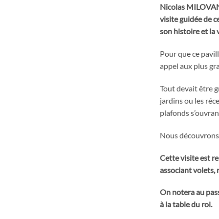
Nicolas MILOVANOV
visite guidée de c
son histoire et la
Pour que ce pavill
appel aux plus gr
Tout devait être g
jardins ou les réc
plafonds s’ouvrant
Nous découvrons a
Cette visite est 
associant volets, 
On notera au pass
à la table du roi.