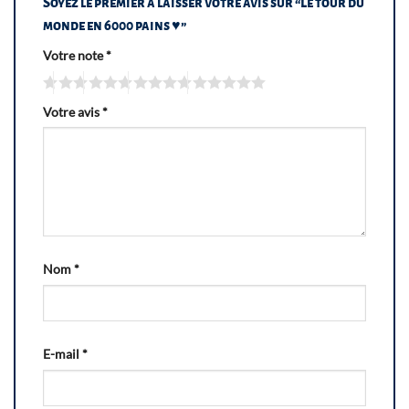
Soyez le premier à laisser votre avis sur “Le tour du
monde en 6000 pains ♥”
Votre note
*
Votre avis
*
Nom
*
E-mail
*