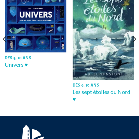
DÈS 9, 10 ANS
Univers ♥
DÈS 9, 10 ANS
Les sept étoiles du Nord
♥