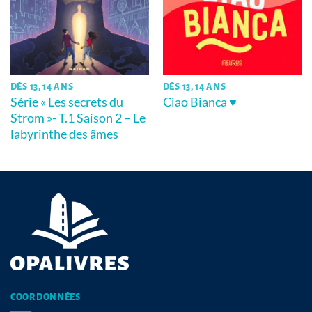
DÈS 13, 14 ANS
DÈS 13, 14 ANS
Série « Les secrets du
Ciao Bianca ♥
Strom »- T.1 Saison 2 – Le
labyrinthe des âmes
COORDONNÉES