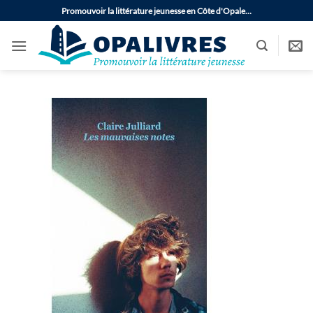
Passer
Promouvoir la littérature jeunesse en Côte d'Opale…
au
contenu