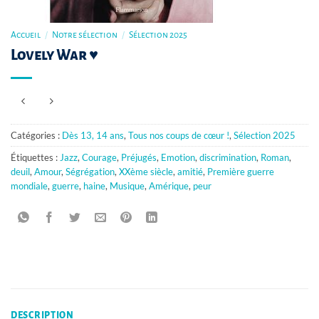
Accueil
/
Notre sélection
/
Sélection 2025
Lovely War ♥
Catégories :
Dès 13, 14 ans
,
Tous nos coups de cœur !
,
Sélection 2025
Étiquettes :
Jazz
,
Courage
,
Préjugés
,
Emotion
,
discrimination
,
Roman
,
deuil
,
Amour
,
Ségrégation
,
XXème siècle
,
amitié
,
Première guerre
mondiale
,
guerre
,
haine
,
Musique
,
Amérique
,
peur
DESCRIPTION