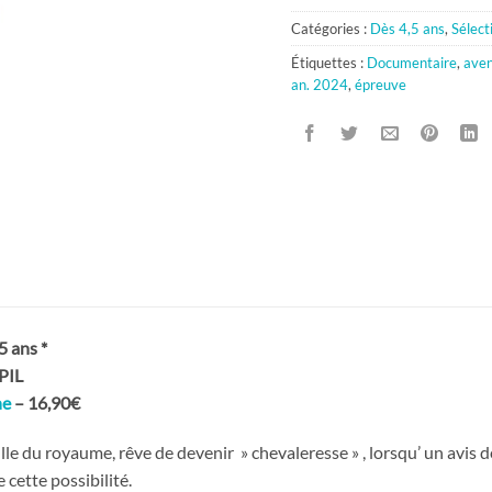
Catégories :
Dès 4,5 ans
,
Sélect
Étiquettes :
Documentaire
,
aven
an. 2024
,
épreuve
5 ans *
PIL
ne
– 16,90€
ille du royaume, rêve de devenir » chevaleresse » , lorsqu’ un avis
 cette possibilité.