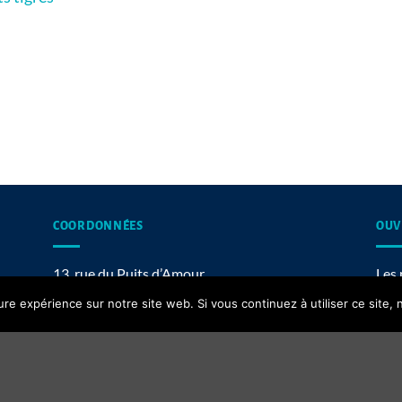
COORDONNÉES
OUV
13, rue du Puits d’Amour,
Les 
62200 Boulogne-sur-Mer
ure expérience sur notre site web. Si vous continuez à utiliser ce site
Contact email