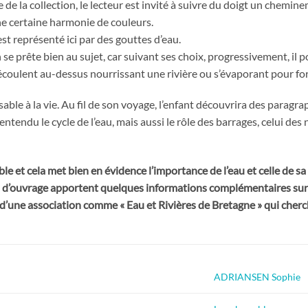
e de la collection, le lecteur est invité à suivre du doigt un chemine
e certaine harmonie de couleurs.
t représenté ici par des gouttes d’eau.
se prête bien au sujet, car suivant ses choix, progressivement, il po
 s’écoulent au-dessus nourrissant une rivière ou s’évaporant pour f
sable à la vie. Au fil de son voyage, l’enfant découvrira des paragr
tendu le cycle de l’eau, mais aussi le rôle des barrages, celui de
sible et cela met bien en évidence l’importance de l’eau et celle de s
 d’ouvrage apportent quelques informations complémentaires sur 
e d’une association comme « Eau et Rivières de Bretagne » qui cherc
ADRIANSEN Sophie