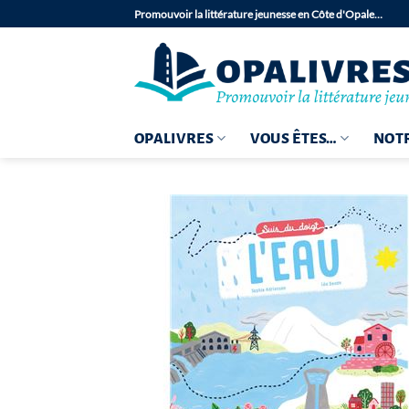
Passer
Promouvoir la littérature jeunesse en Côte d'Opale…
au
contenu
OPALIVRES
VOUS ÊTES…
NOTR