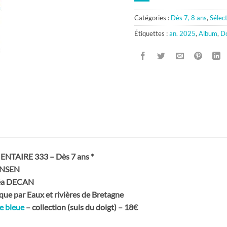
Catégories :
Dès 7, 8 ans
,
Sélec
Étiquettes :
an. 2025
,
Album
,
D
AIRE 333 – Dès 7 ans *
ANSEN
 Léa DECAN
ique par Eaux et rivières de Bretagne
e bleue
– collection (suis du doigt) – 18€