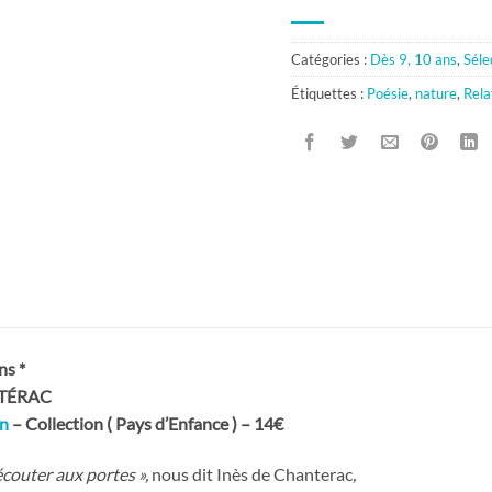
Catégories :
Dès 9, 10 ans
,
Séle
Étiquettes :
Poésie
,
nature
,
Rela
ns *
NTÉRAC
in
– Collection ( Pays d’Enfance ) – 14€
 écouter aux portes »,
nous dit Inès de Chanterac
,