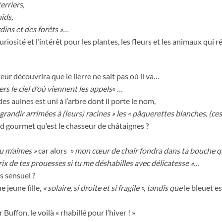
erriers,
ids,
dins et des forêts »…
 curiosité et l’intérêt pour les plantes, les fleurs et les animaux qui r
teur découvrira que le lierre ne sait pas où il va…
rs le ciel d’où viennent les appels
« …
n des aulnes est uni à l’arbre dont il porte le nom,
grandir arrimées à (leurs) racines » les « pâquerettes blanches, (ce
 gourmet qu’est le chasseur de châtaignes ?
tu m’aimes »
car alors
» mon cœur de chair fondra dans ta bouche q
prix de tes prouesses si tu me déshabilles avec délicatesse »…
s sensuel ?
e jeune fille,
« solaire, si droite et si fragile », tandis que
le bleuet es
uffon, le voilà « rhabillé pour l’hiver ! »