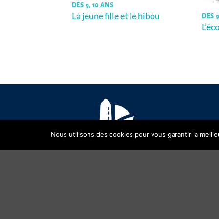
DÈS 9, 10 ANS
La jeune fille et le hibou
DÈS 9
L’éc
veilles –
iosités à travers
Nous utilisons des cookies pour vous garantir la meille
Copyright 2026 ©
OPALIVRES