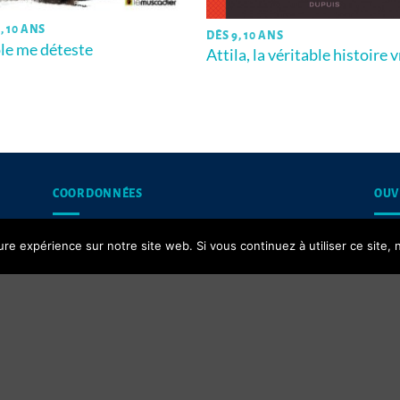
, 10 ANS
DÈS 9, 10 ANS
ole me déteste
Attila, la véritable histoire 
COORDONNÉES
OUV
13, rue du Puits d’Amour,
Les 
ure expérience sur notre site web. Si vous continuez à utiliser ce site
62200 Boulogne-sur-Mer
Contact email