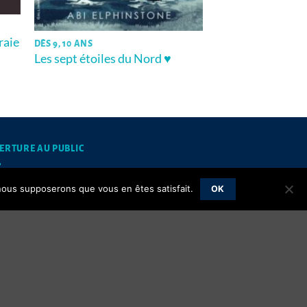
vraie
DÈS 9, 10 ANS
Les sept étoiles du Nord ♥
ERTURE AU PUBLIC
mardis et jeudis matins de 10h à 12h
, nous supposerons que vous en êtes satisfait.
OK
Mentions légales