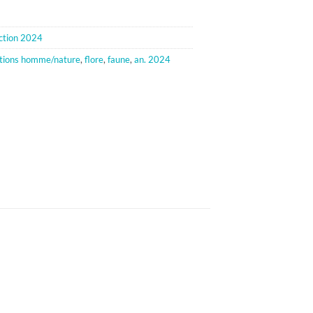
ction 2024
tions homme/nature
,
flore
,
faune
,
an. 2024