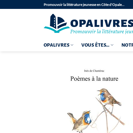
Passer
Promouvoir la littérature jeunesse en Côte d'Opale…
au
contenu
OPALIVRES
VOUS ÊTES…
NOTR