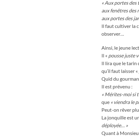
« Aux portes des t
aux fenêtres des n
aux portes des jar
Il faut cultiver la
observer…
Ainsi, le jeune lec
Il «
pousse juste ve
Il lira que le tari
qu’il faut laisser «
Quid du gourmand
Il est prévenu :
« Mérites-moi si 
que
« viendra le 
Peut-on rêver plu
La jonquille est un
déployée… »
Quant à Monsieur B