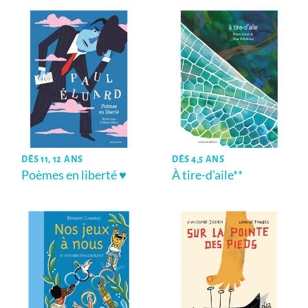
DÈS 11, 12 ANS
DÈS 4,5 ANS
Poèmes en liberté ♥
À tire-d’aile**