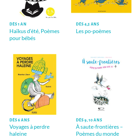
DÈS 1 AN
DÈS 4,5 ANS
Haïkus d’été, Poèmes
Les po-poèmes
pour bébés
DÈS 6 ANS
DÈS 9, 10 ANS
Voyages à perdre
À saute-frontières –
haleine
Poèmes du monde