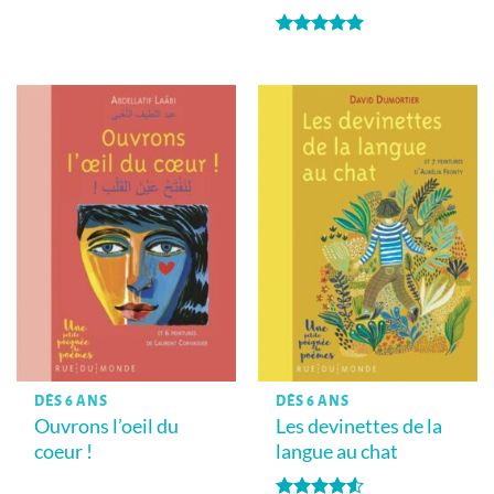
Note
5
sur
5
DÈS 6 ANS
DÈS 6 ANS
Ouvrons l’oeil du
Les devinettes de la
coeur !
langue au chat