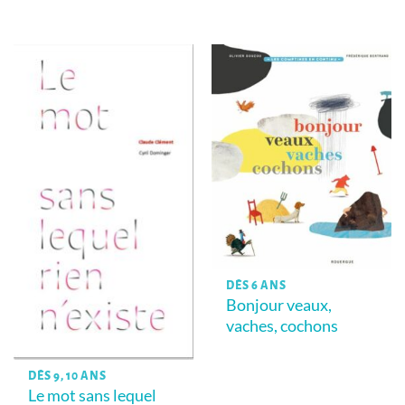
Note
4.5
sur 5
DÈS 6 ANS
Bonjour veaux,
vaches, cochons
DÈS 9, 10 ANS
Le mot sans lequel