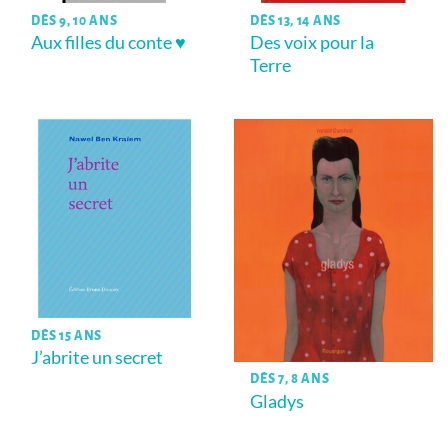
DÈS 9, 10 ANS
DÈS 13, 14 ANS
Aux filles du conte ♥
Des voix pour la
Terre
DÈS 15 ANS
J’abrite un secret
DÈS 7, 8 ANS
Gladys