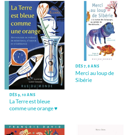
DÈS 7, 8 ANS
Merci au loup de
Sibérie
DÈS 9, 10 ANS
La Terre est bleue
comme une orange ♥