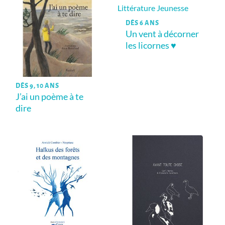
DÈS 6 ANS
Un vent à décorner
les licornes ♥
DÈS 9, 10 ANS
J’ai un poème à te
dire