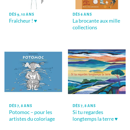
DÈS 9, 10 ANS
DÈS 6 ANS
Fraîcheur ! ♥
La brocante aux mille
collections
DÈS 7, 8 ANS
DÈS 7, 8 ANS
Potomoc – pour les
Si tu regardes
artistes du coloriage
longtemps la terre ♥