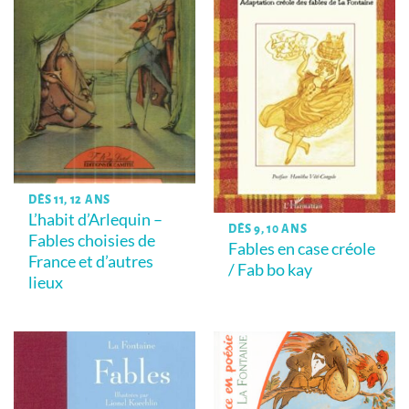
DÈS 11, 12 ANS
L’habit d’Arlequin –
DÈS 9, 10 ANS
Fables choisies de
Fables en case créole
France et d’autres
/ Fab bo kay
lieux