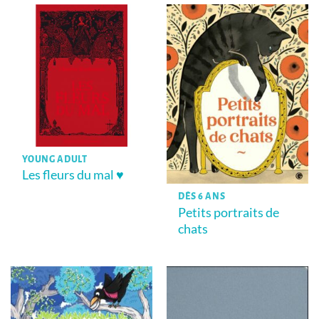
YOUNG ADULT
Les fleurs du mal ♥
DÈS 6 ANS
Petits portraits de
chats