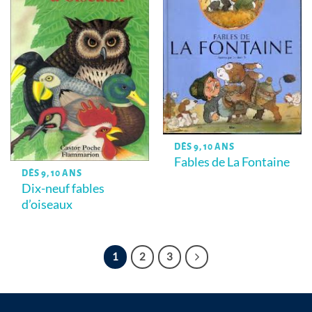
DÈS 9, 10 ANS
Fables de La Fontaine
DÈS 9, 10 ANS
Dix-neuf fables
d’oiseaux
1
2
3