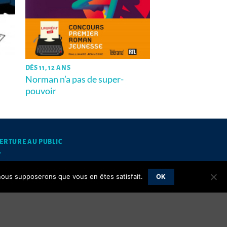
DÈS 11, 12 ANS
Norman n’a pas de super-
pouvoir
ERTURE AU PUBLIC
mardis et jeudis matins de 10h à 12h
, nous supposerons que vous en êtes satisfait.
OK