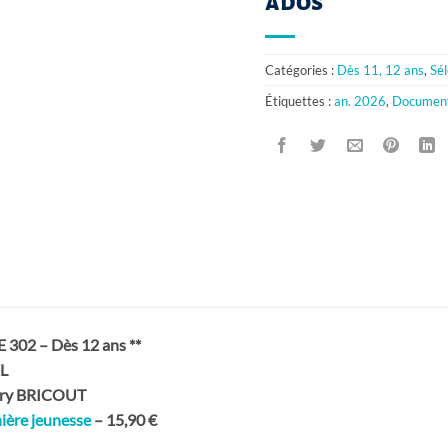
ados
Catégories :
Dès 11, 12 ans
,
Sé
Étiquettes :
an. 2026
,
Document
02 – Dès 12 ans **
L
gory BRICOUT
nière jeunesse
–
15,90 €