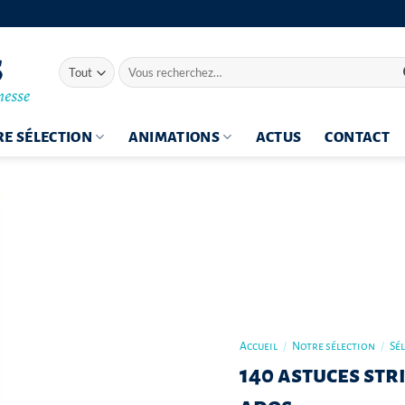
Recherche
pour :
E SÉLECTION
ANIMATIONS
ACTUS
CONTACT
Accueil
/
Notre sélection
/
Sé
140 astuces st