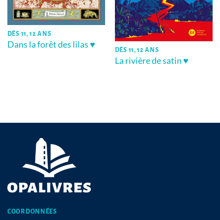
DÈS 11, 12 ANS
Dans la forêt des lilas ♥
DÈS 11, 12 ANS
La rivière de satin ♥
COORDONNÉES