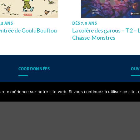
,5 ANS
DÈS 7, 8 ANS
entrée de GouluBouftou
La colère des garous – T.2 – 
Chasse-Monstres
COORDONNÉES
OUV
13, rue du Puits d’Amour,
Les 
ure expérience sur notre site web. Si vous continuez à utiliser ce site
62200 Boulogne-sur-Mer
Contact email