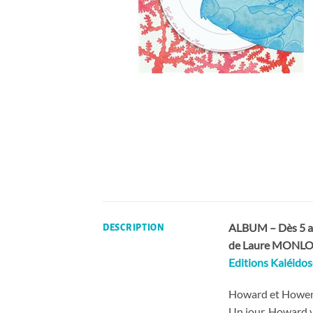
ALBUM – Dès 5 a
DESCRIPTION
de Laure MON
Editions Kaléido
Howard et Howen 
Un jour, Howard v