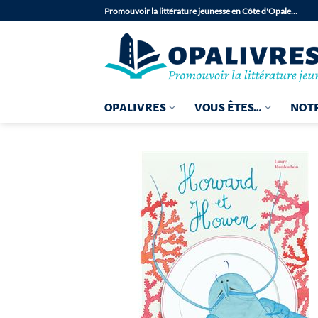
Passer
Promouvoir la littérature jeunesse en Côte d'Opale…
au
contenu
OPALIVRES
VOUS ÊTES…
NOTR