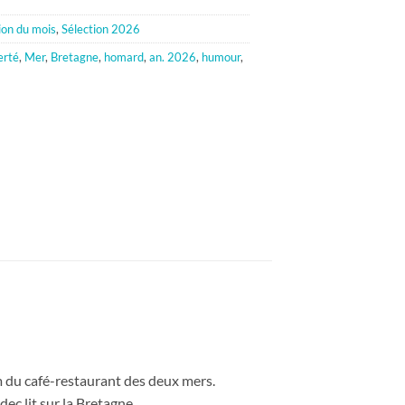
ion du mois
,
Sélection 2026
erté
,
Mer
,
Bretagne
,
homard
,
an. 2026
,
humour
,
du café-restaurant des deux mers.
c lit sur la Bretagne.