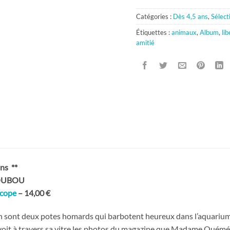
Catégories :
Dès 4,5 ans
,
Sélect
Étiquettes :
animaux
,
Album
,
lib
amitié
ns
**
LOUBOU
scope
– 14,00 €
sont deux potes homards qui barbotent heureux dans l’aquarium 
oit à travers sa vitre les photos du magazine que Madame Quéméde