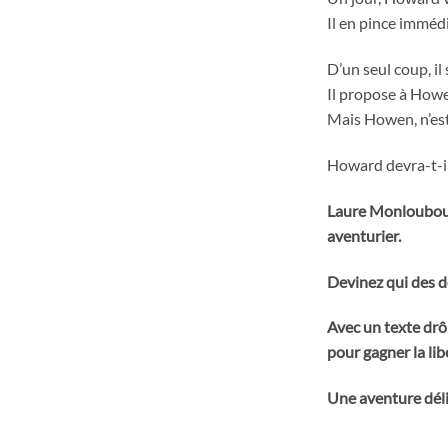
Il en pince imméd
D’un seul coup, il
Il propose à Howe
Mais Howen, n’es
Howard devra-t-i
Laure Monloubou m
aventurier.
Devinez qui des de
Avec un texte drôl
pour gagner la li
Une aventure délic