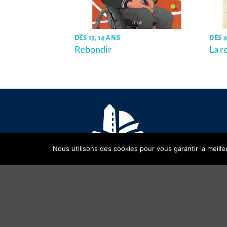
DÈS 13, 14 ANS
DÈS 4
ue
Rebondir
La r
Nous utilisons des cookies pour vous garantir la meille
Copyright 2026 ©
OPALIVRES