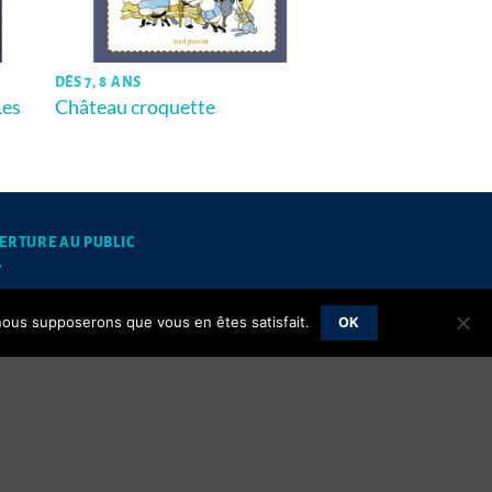
DÈS 7, 8 ANS
Les
Château croquette
ERTURE AU PUBLIC
mardis et jeudis matins de 10h à 12h
, nous supposerons que vous en êtes satisfait.
OK
Mentions légales