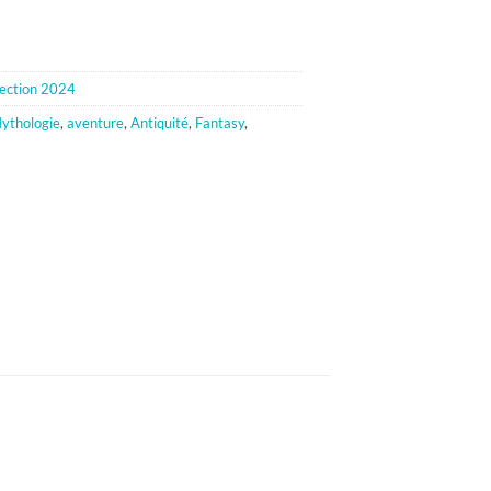
lection 2024
ythologie
,
aventure
,
Antiquité
,
Fantasy
,