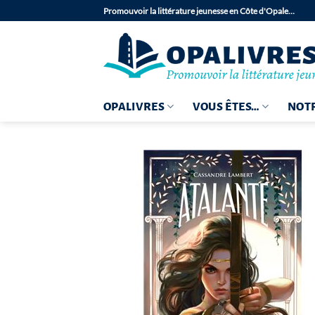
Passer
Promouvoir la littérature jeunesse en Côte d'Opale…
au
contenu
OPALIVRES
VOUS ÊTES…
NOTR