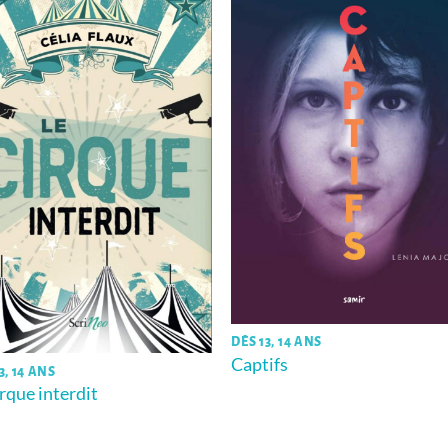
DÈS 13, 14 ANS
Captifs
3, 14 ANS
irque interdit