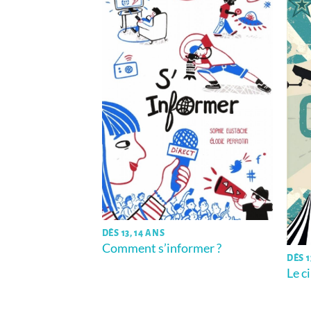
DÈS 13, 14 ANS
Comment s’informer ?
 rêvé de mon île
DÈS 1
Le c