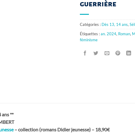
guerrière
Catégories :
Dès 13, 14 ans
,
Sé
Étiquettes :
an. 2024
,
Roman
,
M
féminisme
ans **
AMBERT
eunesse
– collection (romans Didier jeunesse) – 18,90€