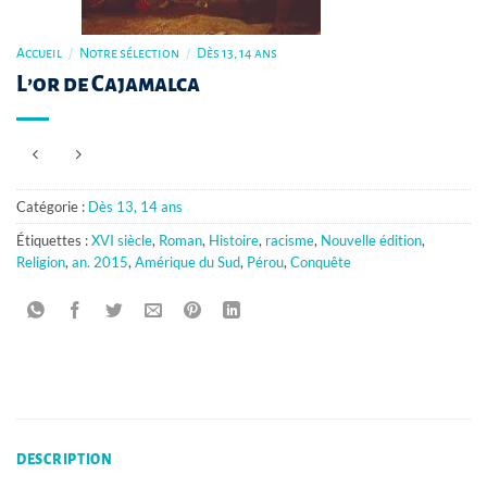
Accueil
/
Notre sélection
/
Dès 13, 14 ans
L’or de Cajamalca
Catégorie :
Dès 13, 14 ans
Étiquettes :
XVI siècle
,
Roman
,
Histoire
,
racisme
,
Nouvelle édition
,
Religion
,
an. 2015
,
Amérique du Sud
,
Pérou
,
Conquête
DESCRIPTION