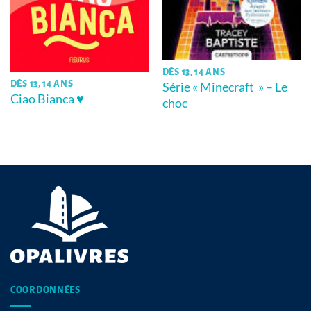
DÈS 13, 14 ANS
Série « Minecraft » – Le
DÈS 13, 14 ANS
Ciao Bianca ♥
choc
COORDONNÉES