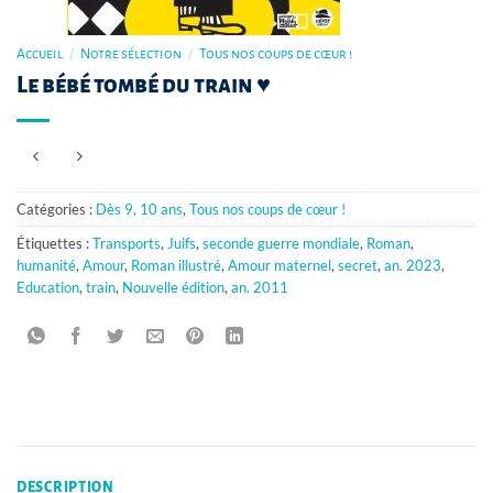
Accueil
/
Notre sélection
/
Tous nos coups de cœur !
Le bébé tombé du train ♥
Catégories :
Dès 9, 10 ans
,
Tous nos coups de cœur !
Étiquettes :
Transports
,
Juifs
,
seconde guerre mondiale
,
Roman
,
humanité
,
Amour
,
Roman illustré
,
Amour maternel
,
secret
,
an. 2023
,
Education
,
train
,
Nouvelle édition
,
an. 2011
DESCRIPTION