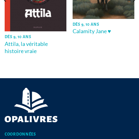
DÈS 9, 10 ANS
Calamity Jane ♥
DÈS 9, 10 ANS
Attila, la véritable
histoire vraie
COORDONNÉES