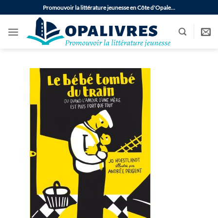
Passer
Promouvoir la littérature jeunesse en Côte d'Opale…
au
contenu