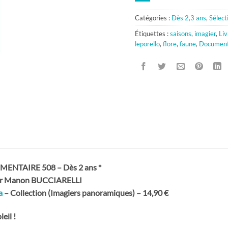
Catégories :
Dès 2,3 ans
,
Sélect
Étiquettes :
saisons
,
imagier
,
Li
leporello
,
flore
,
faune
,
Document
NTAIRE 508 – Dès 2 ans *
é par Manon BUCCIARELLI
a
– Collection (Imagiers panoramiques) – 14,90 €
eil !