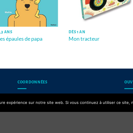
,3 ANS
DÈS 1 AN
les épaules de papa
Mon tracteur
COORDONNÉES
OUV
13, rue du Puits d’Amour,
Les 
ure expérience sur notre site web. Si vous continuez à utiliser ce site
62200 Boulogne-sur-Mer
Contact email