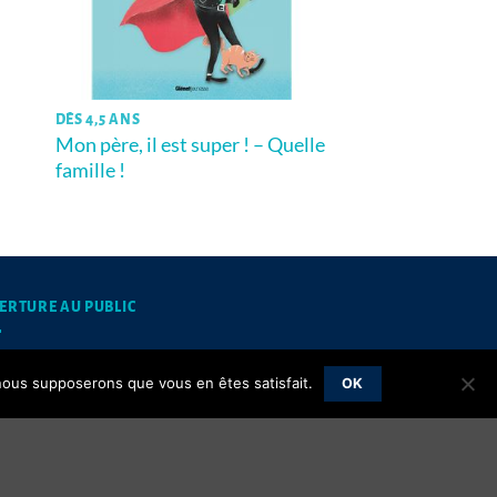
DÈS 4,5 ANS
Mon père, il est super ! – Quelle
famille !
ERTURE AU PUBLIC
mardis et jeudis matins de 10h à 12h
, nous supposerons que vous en êtes satisfait.
OK