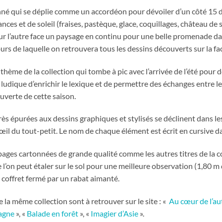
né qui se déplie comme un accordéon pour dévoiler d’un côté 15 de
es et de soleil (fraises, pastèque, glace, coquillages, château de sabl
ur l’autre face un paysage en continu pour une belle promenade d
rs de laquelle on retrouvera tous les dessins découverts sur la fa
thème de la collection qui tombe à pic avec l’arrivée de l’été pour
ludique d’enrichir le lexique et de permettre des échanges entre le 
uverte de cette saison.
très épurées aux dessins graphiques et stylisés se déclinent dans les
’œil du tout-petit. Le nom de chaque élément est écrit en cursive d
pages cartonnées de grande qualité comme les autres titres de la c
e l’on peut étaler sur le sol pour une meilleure observation (1,80 
 coffret fermé par un rabat aimanté.
 la même collection sont à retrouver sur le site :
«
Au cœur de l’
agne
», «
Balade en forêt
», «
Imagier d’Asie
».