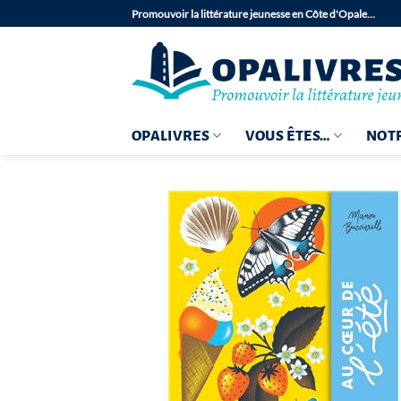
Passer
Promouvoir la littérature jeunesse en Côte d'Opale…
au
contenu
OPALIVRES
VOUS ÊTES…
NOTR