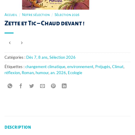
Accueil
/
Notre sélection
/
Sélection 2026
Zette et Tic – Chaud devant !
Catégories :
Dès 7, 8 ans
,
Sélection 2026
Étiquettes :
changement climatique
,
environnement
,
Préjugés
,
Climat
,
réflexion
,
Roman
,
humour
,
an. 2026
,
Ecologie
DESCRIPTION