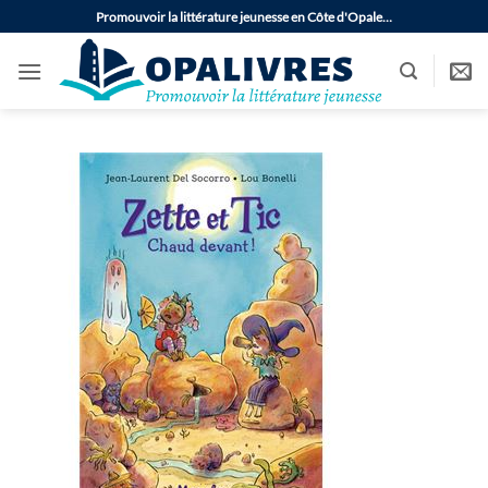
Passer
Promouvoir la littérature jeunesse en Côte d'Opale…
au
contenu