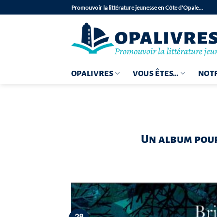
Passer
Promouvoir la littérature jeunesse en Côte d'Opale…
au
contenu
OPALIVRES
VOUS ÊTES…
NOTR
Un album pou
28