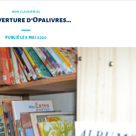
NON CLASSIFIÉ(E)
erture d’Opalivres…
PUBLIÉ LE
8 MAI 2020