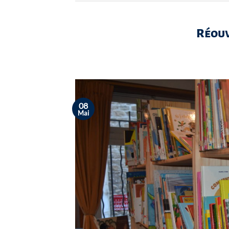
Réouv
08
Mai