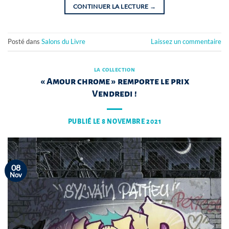
CONTINUER LA LECTURE
→
Posté dans
Salons du Livre
Laissez un commentaire
LA COLLECTION
« Amour chrome » remporte le prix
Vendredi !
PUBLIÉ LE
8 NOVEMBRE 2021
08
Nov